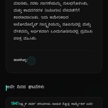
ಮಾಡಿತು, ಸರಕು ಸಾಗಣೆಯನ್ನು ಸುಲಭಗೊಳಿಸಿತು,
ಮತ್ತು ಉಪನಗರಗಳ (suburbs) ಬೆಳವಣಿಗೆಗೆ
ಕಾರಣವಾಯಿತು. ಇದು ಅಮೇರಿಕಾದ
ಆಟೋಮೊಬೈಲ್ ಸಂಸ್ಕೃತಿಯನ್ನು ರೂಪಿಸುವಲ್ಲಿ ಮತ್ತು
ದೇಶವನ್ನು ಆರ್ಥಿಕವಾಗಿ ಒಂದುಗೂಡಿಸುವಲ್ಲಿ ಪ್ರಮುಖ
ಪಾತ್ರ ವಹಿಸಿತು.
ಹಂಚಿಕೊಳ್ಳಿ:
ಅದೇ ದಿನದ ಘಟನೆಗಳು
1941
'ಬ್ಲ್ಯಾಕ್ ಪವರ್' ಚಳುವಳಿಯ ನಾಯಕ ಸ್ಟೋಕ್ಲಿ ಕಾರ್ಮೈಕಲ್ ಜನನ