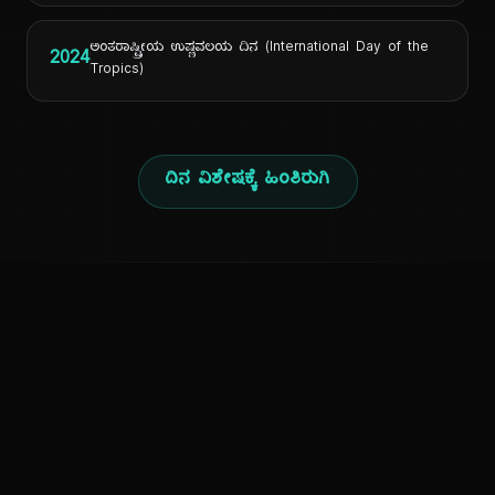
ಅಂತರಾಷ್ಟ್ರೀಯ ಉಷ್ಣವಲಯ ದಿನ (International Day of the
2024
Tropics)
ದಿನ ವಿಶೇಷಕ್ಕೆ ಹಿಂತಿರುಗಿ
ಕನ್ನಡ ನುಡಿ
ಕನ್ನಡ ಭಾಷೆ, ಸಂಸ್ಕೃತಿ ಮತ್ತು ಸಾಮಾನ್ಯ ಜ್ಞಾನದ ಡಿಜಿಟಲ್ ಆರ್ಕೈವ್