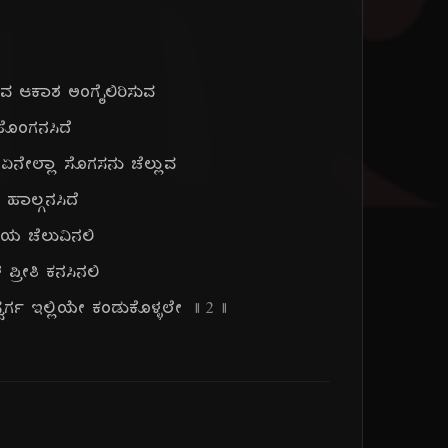
ಗ
ವ ಆಕಾಶ ಅಂಗೈಲಿರಿಸುವ
ೊಂಗನಸಿದೆ
ವ ಏನೇಲ್ಲಾ ಸೊಗಸನು ಚೆಲ್ಲುವ
ಹಾಲ್ಗನಸಿದೆ
ರೆಯ ಚೆಲುವಿನಲಿ
್ರೀತಿ ಕನಸಿನಲಿ
್ವರ್ಗ ಇಲ್ಲಿಯೇ ಕಂಡುಕೊಳ್ಳಲೇ
|| ೨ ||