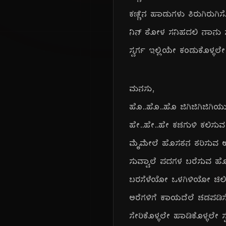
ಕಣ್ಣಿನ ಹಾಡುಗಳು ತಿರುಗಿರುಗ
ನಿನ್ ತೋಳ ಸನಿಹದಲಿ ನಾನು ಸ
ಸ್ವರ್ಗ ಇಲ್ಲಿಯೇ ಕಂಡುಕೊಳ್ಳಲ
ಮನಸು,
ಹೊ..ಹೊ..ಹೊ ಜಿಗಿಜಿಗಿಜಿಗ
ಹೇ..ಹೇ..ಹೇ ಕಚಗುಳಿ ಕಲಿಸು
ಮೈಮೇಲೆ ಹೊಸತನ ತರಿಸುವ ಉ
ಸುವ್ವಾಲೆ ಪದಗಳ ಬರೆಸುವ ಹೊ
ಬರಸೆಳೆಯೋ ಒಳಗಿಳಿಯೋ ಚಿಲ
ಅರೆಗಳಿಗೆ ಕಾಯದೆಲೆ ಚಡಪಡಿಸ
ಸೇರಿಕೊಳ್ಳಲೇ ಹಾಡಿಕೊಳ್ಳಲೇ ಸ