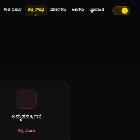
ಗೀತ ವಿಹಾರ
ಚಿತ್ರ ಸೌರಭ
ಪರಿಕರಗಳು
ಆಟಗಳು
ಜ್ಞಾನಪೀಠ
ಅಮೃತವರ್ಷಿಣಿ
ಚಿತ್ರ ನೋಡಿ