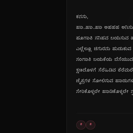
ಕನಸು,
ಹಾ..ಹಾ..ಹಾ ಅಹಹಹ ಅನಿಸು
ಹೂಗಾತಿ ಸನಿಹವ ಬಯಸುವ ಹ
ಎಲ್ಲೆಲ್ಲೂ ಚಿಗುರನು ಹುಡುಕು
ಸಂಗಾತಿ ಬಯಕೆಯ ಬೆಸೆಯುವ 
ಕ್ಷಣದೊಳಗೆ ಸೆರೆಹಿಡಿವ ತೆರೆಮ
ಚೈತ್ರಗಳ ಸೋಲಿಸುವ ಹಾಡುಗಳ ಪ
ಸೇರಿಕೊಳ್ಳಲೇ ಹಾಡಿಕೊಳ್ಳಲೇ ಸ
#
#