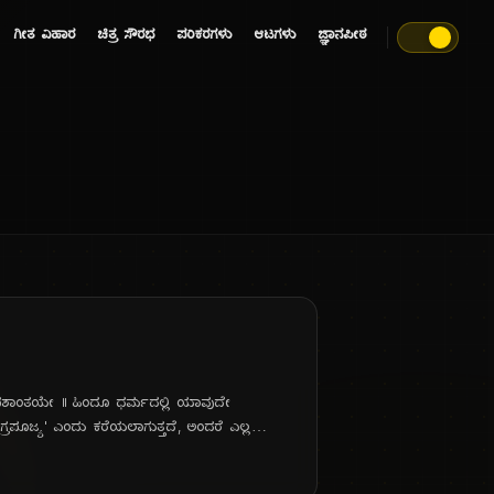
ಗೀತ ವಿಹಾರ
ಚಿತ್ರ ಸೌರಭ
ಪರಿಕರಗಳು
ಆಟಗಳು
ಜ್ಞಾನಪೀಠ
ನೋಪಶಾಂತಯೇ || ಹಿಂದೂ ಧರ್ಮದಲ್ಲಿ ಯಾವುದೇ
ರಪೂಜ್ಯ' ಎಂದು ಕರೆಯಲಾಗುತ್ತದೆ, ಅಂದರೆ ಎಲ್ಲ
್ಯಕ್ರಮವಿರಲಿ, ಗಣೇಶನ ಆರಾಧನೆಯಿಲ್ಲದೆ ಅದು