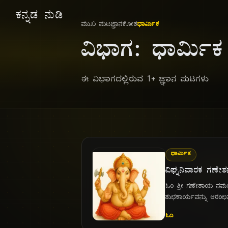
ಕನ್ನಡ ನುಡಿ
ಮುಖ ಪುಟ
ಜ್ಞಾನಕೋಶ
ಧಾರ್ಮಿಕ
ವಿಭಾಗ: ಧಾರ್ಮಿಕ
ಈ ವಿಭಾಗದಲ್ಲಿರುವ 1+ ಜ್ಞಾನ ಪುಟಗಳು
ಧಾರ್ಮಿಕ
ವಿಘ್ನನಿವಾರಕ ಗಣ
ಓಂ ಶ್ರೀ ಗಣೇಶಾಯ ನಮಃ |
ಶುಭಕಾರ್ಯವನ್ನು ಆರಂಭಿಸ
ದೇವತೆಗಳಿಗಿಂತ ಮೊದಲು 
ಓದಿ
ಅಪೂರ್ಣ. ಏಕೆಂದರೆ ಅವನೇ 