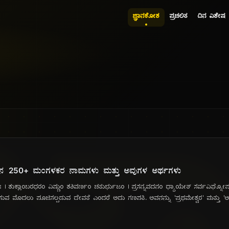
ಜ್ಞಾನಕೋಶ
ಪ್ರಚಲಿತ
ದಿನ ವಿಶೇಷ
ೇಶನ 250+ ಮಂಗಳಕರ ನಾಮಗಳು ಮತ್ತು ಅವುಗಳ ಅರ್ಥಗಳು
 ಶುಕ್ಲಾಂಬರಧರಂ ವಿಷ್ಣುಂ ಶಶಿವರ್ಣಂ ಚತುರ್ಭುಜಂ | ಪ್ರಸನ್ನವದನಂ ಧ್ಯಾಯೇತ್ ಸರ್ವವಿಘ್
ುವ ಮೊದಲು ಪೂಜಿಸಲ್ಪಡುವ ದೇವತೆ ಎಂದರೆ ಅದು ಗಣಪತಿ. ಅವನನ್ನು 'ಪ್ರಥಮೇಶ್ವರ' ಮತ್ತು 'ಅಗ್
ಪೂಜೆಗೆ ಅರ್ಹನಾದವನು. ಮದುವೆ, ಗೃಹಪ್ರವೇಶ, ಹೊಸ ವ್ಯಾಪಾರ ಅಥವಾ ಯಾವುದೇ ಪೂಜಾ ಕಾರ
'ವಿಘ್ನನಿವಾರಕ' - ನಮ್ಮ ಹಾದಿಯಲ್ಲಿ ಬರುವ ಎಲ್ಲಾ ಅಡೆತಡೆಗಳನ್ನು ನಿವಾರಿಸುವವನು.