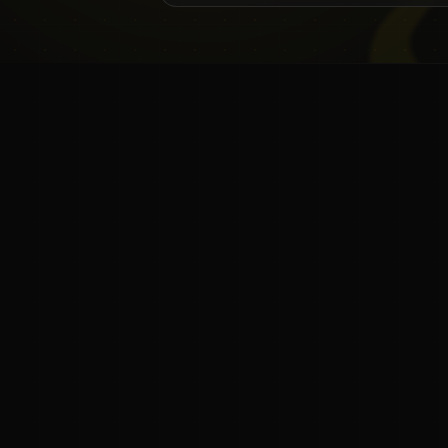
ಕನ್ನಡ ನುಡಿ
ಕನ್ನಡ ಭಾಷೆ, ಸಂಸ್ಕೃತಿ ಮತ್ತು ಸಾಮಾನ್ಯ ಜ್ಞಾನದ ಡಿಜಿಟಲ್ ಆರ್ಕೈವ್
ಜ್ಞಾನಕೋಶ
ಚಿತ್ರ ಸೌರಭ