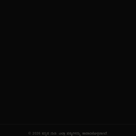
ನಮ್ಮ ಬಗ್ಗೆ
ಗೌಪ್ಯತೆ ನೀತಿ
ಸೇವಾ ನಿಯಮಗಳು
© 2026 ಕನ್ನಡ ನುಡಿ. ಎಲ್ಲಾ ಹಕ್ಕುಗಳನ್ನು ಕಾಪಾಡಿಕೊಳ್ಳಲಾಗಿದೆ.