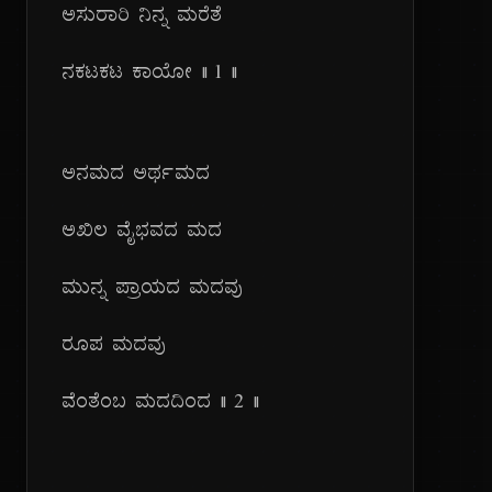
ಅಸುರಾರಿ ನಿನ್ನ ಮರೆತೆ
ನಕಟಕಟ ಕಾಯೋ || ೧ ||
ಅನಮದ ಅರ್ಥಮದ
ಅಖಿಲ ವೈಭವದ ಮದ
ಮುನ್ನ ಪ್ರಾಯದ ಮದವು
ರೂಪ ಮದವು
ವೆಂತೆಂಬ ಮದದಿಂದ || ೨ ||