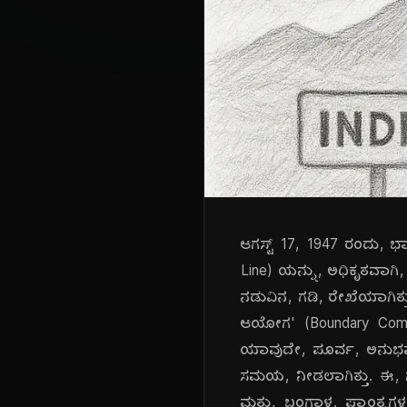
ಆಗಸ್ಟ್ 17, 1947 ರಂದು, ಭಾರ
Line) ಯನ್ನು, ಅಧಿಕೃತವಾಗಿ,
ನಡುವಿನ, ಗಡಿ, ರೇಖೆಯಾಗಿತ್ತು. 
ಆಯೋಗ' (Boundary Commis
ಯಾವುದೇ, ಪೂರ್ವ, ಅನುಭವವಿ
ಸಮಯ, ನೀಡಲಾಗಿತ್ತು. ಈ, 
ಮತ್ತು, ಬಂಗಾಳ, ಪ್ರಾಂತ್ಯಗಳನ