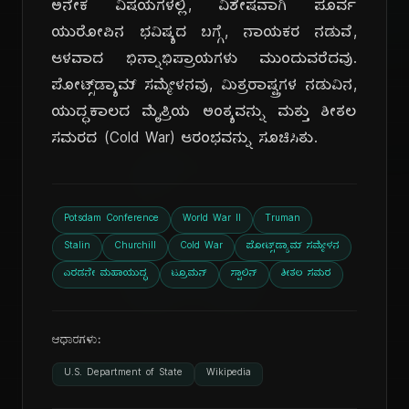
ಅನೇಕ ವಿಷಯಗಳಲ್ಲಿ, ವಿಶೇಷವಾಗಿ ಪೂರ್ವ
ಯುರೋಪಿನ ಭವಿಷ್ಯದ ಬಗ್ಗೆ, ನಾಯಕರ ನಡುವೆ,
ಆಳವಾದ ಭಿನ್ನಾಭಿಪ್ರಾಯಗಳು ಮುಂದುವರೆದವು.
ಪೋಟ್ಸ್‌ಡ್ಯಾಮ್ ಸಮ್ಮೇಳನವು, ಮಿತ್ರರಾಷ್ಟ್ರಗಳ ನಡುವಿನ,
ಯುದ್ಧಕಾಲದ ಮೈತ್ರಿಯ ಅಂತ್ಯವನ್ನು ಮತ್ತು ಶೀತಲ
ದಿ
ಸಮರದ (Cold War) ಆರಂಭವನ್ನು ಸೂಚಿಸಿತು.
Potsdam Conference
World War II
Truman
Stalin
Churchill
Cold War
ಪೋಟ್ಸ್‌ಡ್ಯಾಮ್ ಸಮ್ಮೇಳನ
ಎರಡನೇ ಮಹಾಯುದ್ಧ
ಟ್ರೂಮನ್
ಸ್ಟಾಲಿನ್
ಶೀತಲ ಸಮರ
ಆಧಾರಗಳು:
U.S. Department of State
Wikipedia