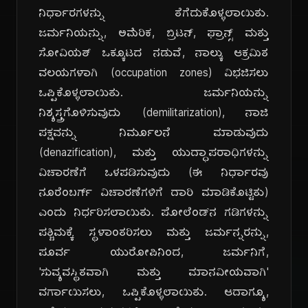
ನಿರ್ಧಾರಗಳನ್ನು ತೆಗೆದುಕೊಳ್ಳಲಾಯಿತು.
ಜರ್ಮನಿಯನ್ನು, ಅಮೆರಿಕ, ಬ್ರಿಟನ್, ಫ್ರಾನ್ಸ್ ಮತ್ತು
ಸೋವಿಯತ್ ಒಕ್ಕೂಟದ ನಡುವೆ, ನಾಲ್ಕು ಆಕ್ರಮಿತ
ವಲಯಗಳಾಗಿ (occupation zones) ವಿಭಜಿಸಲು
ಒಪ್ಪಿಕೊಳ್ಳಲಾಯಿತು. ಜರ್ಮನಿಯನ್ನು
ನಿಶ್ಯಸ್ತ್ರಗೊಳಿಸುವುದು (demilitarization), ನಾಜಿ
ಪಕ್ಷವನ್ನು ನಿರ್ಮೂಲನೆ ಮಾಡುವುದು
(denazification), ಮತ್ತು ಯುದ್ಧಾಪರಾಧಿಗಳನ್ನು
ವಿಚಾರಣೆಗೆ ಒಳಪಡಿಸುವುದು (ಈ ನಿರ್ಧಾರವು
ನೂರೆಂಬರ್ಗ್ ವಿಚಾರಣೆಗಳಿಗೆ ದಾರಿ ಮಾಡಿಕೊಟ್ಟಿತು)
ಎಂದು ನಿರ್ಧರಿಸಲಾಯಿತು. ಪೋಲೆಂಡ್‌ನ ಗಡಿಗಳನ್ನು
ಪಶ್ಚಿಮಕ್ಕೆ ಸ್ಥಳಾಂತರಿಸಲು ಮತ್ತು ಜರ್ಮನ್ನರನ್ನು,
ಪೂರ್ವ ಯುರೋಪಿನಿಂದ, ಜರ್ಮನಿಗೆ,
'ಸುವ್ಯವಸ್ಥಿತವಾಗಿ ಮತ್ತು ಮಾನವೀಯವಾಗಿ'
ವರ್ಗಾಯಿಸಲು, ಒಪ್ಪಿಕೊಳ್ಳಲಾಯಿತು. ಆದಾಗ್ಯೂ,