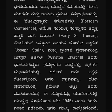
ಬಳಿಯ ಪೋಟ್ಸ್‌ಡ್ಯಾಮ್‌ನಲ್ಲಿ (Potsdam)
ಭೇಟಿಯಾದರು. ಇದು, ಯುದ್ಧದ ಸಮಯದಲ್ಲಿ ನಡೆದ,
ಮೂರನೇ ಮತ್ತು ಅಂತಿಮ ಪ್ರಮುಖ ಸಮ್ಮೇಳನವಾಗಿತ್ತು.
ಈ 'ಪೋಟ್ಸ್‌ಡ್ಯಾಮ್ ಸಮ್ಮೇಳನ'ದಲ್ಲಿ (Potsdam
Conference), ಅಮೆರಿಕ ಸಂಯುಕ್ತ ಸಂಸ್ಥಾನದ ಅಧ್ಯಕ್ಷ
ಹ್ಯಾರಿ ಎಸ್. ಟ್ರೂಮನ್ (Harry S. Truman),
ಸೋವಿಯತ್ ಒಕ್ಕೂಟದ ನಾಯಕ ಜೋಸೆಫ್ ಸ್ಟಾಲಿನ್
(Joseph Stalin), ಮತ್ತು ಬ್ರಿಟನ್‌ನ ಪ್ರಧಾನಮಂತ್ರಿ
ವಿನ್‌ಸ್ಟನ್ ಚರ್ಚಿಲ್ (Winston Churchill) ಅವರು
ಭಾಗವಹಿಸಿದ್ದರು (ಸಮ್ಮೇಳನದ ಮಧ್ಯದಲ್ಲಿ, ಬ್ರಿಟನ್‌ನ
ಚುನಾವಣೆಯಲ್ಲಿ, ಚರ್ಚಿಲ್ ಅವರ ಪಕ್ಷವು
ಸೋತಿದ್ದರಿಂದ, ಅವರ ಸ್ಥಾನವನ್ನು, ಹೊಸ
ಪ್ರಧಾನಮಂತ್ರಿ ಕ್ಲೆಮೆಂಟ್ ಆಟ್ಲೀ ಅವರು
ವಹಿಸಿಕೊಂಡರು). ಈ ಸಮ್ಮೇಳನವು, ಯುರೋಪ್‌ನಲ್ಲಿ
ಯುದ್ಧವು ಕೊನೆಗೊಂಡ (ಮೇ 1945) ಎರಡು ತಿಂಗಳ
ನಂತರ ನಡೆಯಿತು. ಇದರ ಮುಖ್ಯ ಉದ್ದೇಶವೆಂದರೆ,