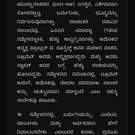
ಯುದ್ಧಾನಂತರದ (post-war) ಜಗತ್ತಿನ, ವಿಶೇಷವಾಗಿ
ಸೋಲಿಸಲ್ಪಟ್ಟ ಜರ್ಮನಿಯ, ಭವಿಷ್ಯವನ್ನು
ನಿರ್ಧರಿಸುವುದಾಗಿತ್ತು. ನಾಯಕರ ನಡುವಿನ
ಸಂಬಂಧವು, ಹಿಂದಿನ ಯಾಲ್ಟಾ (Yalta)
ಸಮ್ಮೇಳನಕ್ಕಿಂತ, ಹೆಚ್ಚು ಉದ್ವಿಗ್ನವಾಗಿತ್ತು. ಅಮೆರಿಕದ
ಅಧ್ಯಕ್ಷ ಫ್ರಾಂಕ್ಲಿನ್ ಡಿ. ರೂಸ್ವೆಲ್ಟ್ ಅವರ ಮರಣದ ನಂತರ,
ಟ್ರೂಮನ್ ಅವರು ಅಧ್ಯಕ್ಷರಾಗಿದ್ದರು ಮತ್ತು ಅವರು
ಸ್ಟಾಲಿನ್ ಅವರ ಬಗ್ಗೆ ಹೆಚ್ಚು ಸಂಶಯವನ್ನು
ಹೊಂದಿದ್ದರು. ಸಮ್ಮೇಳನದ ಸಮಯದಲ್ಲಿ, ಟ್ರೂಮನ್
ಅವರಿಗೆ, ಅಮೆರಿಕವು, ಮೊದಲ ಪರಮಾಣು ಬಾಂಬ್
ಅನ್ನು ಯಶಸ್ವಿಯಾಗಿ ಪರೀಕ್ಷಿಸಿದೆ ಎಂಬ ರಹಸ್ಯ
ಸಂದೇಶವು ತಲುಪಿತು.
ಈ ಸಮ್ಮೇಳನದಲ್ಲಿ, ಜರ್ಮನಿಯನ್ನು, ಮಿಲಿಟರಿ,
ರಾಜಕೀಯ ಮತ್ತು ಆರ್ಥಿಕವಾಗಿ ಹೇಗೆ
ನಿಭಾಯಿಸಬೇಕು ಎಂಬುದರ ಕುರಿತು, ಪ್ರಮುಖ