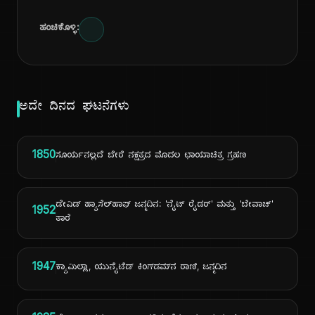
ಹಂಚಿಕೊಳ್ಳಿ:
ಅದೇ ದಿನದ ಘಟನೆಗಳು
1850
ಸೂರ್ಯನಲ್ಲದೆ ಬೇರೆ ನಕ್ಷತ್ರದ ಮೊದಲ ಛಾಯಾಚಿತ್ರ ಗ್ರಹಣ
ಡೇವಿಡ್ ಹ್ಯಾಸೆಲ್‌ಹಾಫ್ ಜನ್ಮದಿನ: 'ನೈಟ್ ರೈಡರ್' ಮತ್ತು 'ಬೇವಾಚ್'
1952
ತಾರೆ
1947
ಕ್ಯಾಮಿಲ್ಲಾ, ಯುನೈಟೆಡ್ ಕಿಂಗ್‌ಡಮ್‌ನ ರಾಣಿ, ಜನ್ಮದಿನ