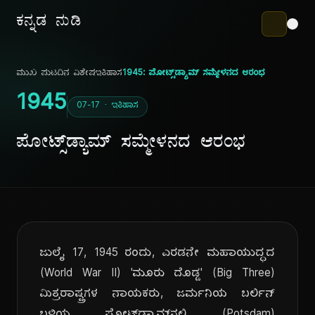
ಕನ್ನಡ ನುಡಿ
ಮುಖ ಪುಟ
ದಿನ ವಿಶೇಷ
ಇತಿಹಾಸ
1945: ಪೋಟ್ಸ್‌ಡ್ಯಾಮ್ ಸಮ್ಮೇಳನದ ಆರಂಭ
1945
07-17 · ಇತಿಹಾಸ
ಪೋಟ್ಸ್‌ಡ್ಯಾಮ್ ಸಮ್ಮೇಳನದ ಆರಂಭ
ಜುಲೈ 17, 1945 ರಂದು, ಎರಡನೇ ಮಹಾಯುದ್ಧದ
(World War II) 'ಮೂರು ದೊಡ್ಡ' (Big Three)
ಮಿತ್ರರಾಷ್ಟ್ರಗಳ ನಾಯಕರು, ಜರ್ಮನಿಯ ಬರ್ಲಿನ್