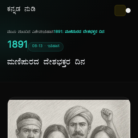
ಕನ್ನಡ ನುಡಿ
ಮುಖ ಪುಟ
ದಿನ ವಿಶೇಷ
ಇತಿಹಾಸ
1891: ಮಣಿಪುರದ ದೇಶಭಕ್ತರ ದಿನ
1891
08-13 · ಇತಿಹಾಸ
ಮಣಿಪುರದ ದೇಶಭಕ್ತರ ದಿನ