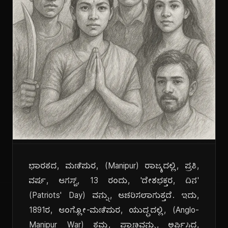
ಭಾರತದ, ಮಣಿಪುರ, (Manipur) ರಾಜ್ಯದಲ್ಲಿ, ಪ್ರತಿ,
ವರ್ಷ, ಆಗಸ್ಟ್, 13 ರಂದು, 'ದೇಶಭಕ್ತರ, ದಿನ'
(Patriots' Day) ವನ್ನು, ಆಚರಿಸಲಾಗುತ್ತದೆ. ಇದು,
1891ರ, ಆಂಗ್ಲೋ-ಮಣಿಪುರ, ಯುದ್ಧದಲ್ಲಿ, (Anglo-
Manipur War) ತಮ್ಮ, ಪ್ರಾಣವನ್ನು, ಅರ್ಪಿಸಿದ,