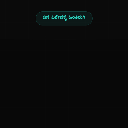
ದಿನ ವಿಶೇಷಕ್ಕೆ ಹಿಂತಿರುಗಿ
ಕನ್ನಡ ನುಡಿ
ಕನ್ನಡ ಭಾಷೆ, ಸಂಸ್ಕೃತಿ ಮತ್ತು ಸಾಮಾನ್ಯ ಜ್ಞಾನದ ಡಿಜಿಟಲ್ ಆರ್ಕೈವ್