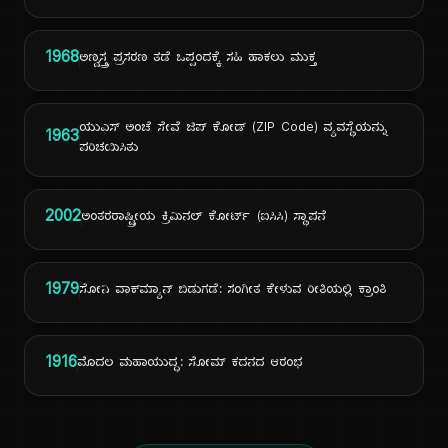
1968
ಅಣ್ವಸ್ತ್ರ ಪ್ರಸರಣ ತಡೆ ಒಪ್ಪಂದಕ್ಕೆ ಸಹಿ ಹಾಕಲು ಮುಕ್ತ
ಯುಎಸ್ ಅಂಚೆ ಸೇವೆ ಜಿಪ್ ಕೋಡ್ (ZIP Code) ವ್ಯವಸ್ಥೆಯನ್ನು
1963
ಪರಿಚಯಿಸಿತು
2002
ಅಂತರರಾಷ್ಟ್ರೀಯ ಕ್ರಿಮಿನಲ್ ಕೋರ್ಟ್ (ಐಸಿಸಿ) ಸ್ಥಾಪನೆ
1979
ಸೋನಿ ವಾಕ್‌ಮ್ಯಾನ್ ಬಿಡುಗಡೆ: ಸಂಗೀತ ಕೇಳುವ ರೀತಿಯಲ್ಲಿ ಕ್ರಾಂತಿ
1916
ಮೊದಲ ಮಹಾಯುದ್ಧ: ಸೋಮ್ ಕದನದ ಆರಂಭ