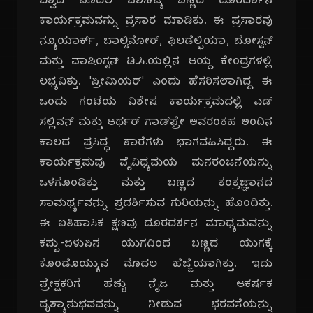
ವಿಶ್ವದ ಮೊದಲ ವಾಣಿಜ್ಯ ಬಣ್ಣದ ದೂರದರ್ಶನ
ಕಾರ್ಯಕ್ರಮವನ್ನು ಪ್ರಸಾರ ಮಾಡಿತು. ಈ ಪ್ರಸಾರವು
ನ್ಯೂಯಾರ್ಕ್, ಬಾಲ್ಟಿಮೋರ್, ಫಿಲಡೆಲ್ಫಿಯಾ, ಬೋಸ್ಟನ್
ಮತ್ತು ವಾಷಿಂಗ್ಟನ್ ಡಿ.ಸಿ.ಯಲ್ಲಿನ ಆಯ್ದ ಕೇಂದ್ರಗಳಲ್ಲಿ
ಲಭ್ಯವಿತ್ತು. 'ಪ್ರೀಮಿಯರ್' ಎಂದು ಹೆಸರಿಸಲಾಗಿದ್ದ ಈ
ಒಂದು ಗಂಟೆಯ ವಿಶೇಷ ಕಾರ್ಯಕ್ರಮದಲ್ಲಿ ಎಡ್
ಸಲ್ಲಿವನ್ ಮತ್ತು ಆರ್ಥರ್ ಗಾಡ್‌ಫ್ರೇ ಅವರಂತಹ ಅಂದಿನ
ಕಾಲದ ಪ್ರಸಿದ್ಧ ತಾರೆಗಳು ಭಾಗವಹಿಸಿದ್ದರು. ಈ
ಕಾರ್ಯಕ್ರಮವು ವೈವಿಧ್ಯಮಯ ಮನರಂಜನೆಯನ್ನು
ಒಳಗೊಂಡಿತ್ತು ಮತ್ತು ಬಣ್ಣದ ತಂತ್ರಜ್ಞಾನದ
ಸಾಮರ್ಥ್ಯವನ್ನು ಪ್ರದರ್ಶಿಸುವ ಗುರಿಯನ್ನು ಹೊಂದಿತ್ತು.
ಈ ಐತಿಹಾಸಿಕ ಕ್ಷಣವು ದೂರದರ್ಶನ ಮಾಧ್ಯಮವನ್ನು
ಕಪ್ಪು-ಬಿಳುಪಿನ ಯುಗದಿಂದ ಬಣ್ಣದ ಯುಗಕ್ಕೆ
ಕೊಂಡೊಯ್ಯುವ ಮೊದಲ ಹೆಜ್ಜೆಯಾಗಿತ್ತು. ಇದು
ಪ್ರೇಕ್ಷಕರಿಗೆ ಹೆಚ್ಚು ನೈಜ ಮತ್ತು ಆಕರ್ಷಕ
ದೃಶ್ಯಾನುಭವವನ್ನು ನೀಡುವ ಭರವಸೆಯನ್ನು