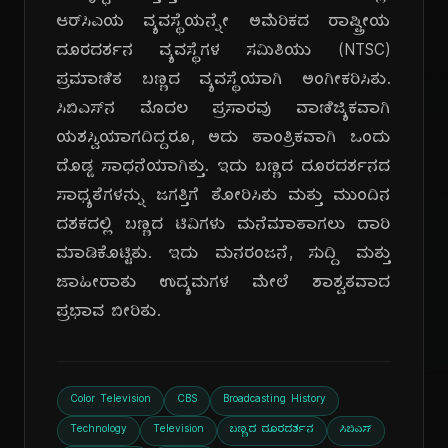
ಆರ್‌ಸಿಎಯ ವ್ಯವಸ್ಥೆಯನ್ನೇ ಅಮೆರಿಕದ ರಾಷ್ಟ್ರೀಯ
ದೂರದರ್ಶನ ವ್ಯವಸ್ಥೆಗಳ ಸಮಿತಿಯು (NTSC)
ಪ್ರಮಾಣಿತ ಬಣ್ಣದ ವ್ಯವಸ್ಥೆಯಾಗಿ ಅಂಗೀಕರಿಸಿತು.
ಸಿಬಿಎಸ್‌ನ ಮೊದಲ ಪ್ರಸಾರವು ವಾಣಿಜ್ಯಿಕವಾಗಿ
ಯಶಸ್ವಿಯಾಗದಿದ್ದರೂ, ಅದು ತಾಂತ್ರಿಕವಾಗಿ ಒಂದು
ದೊಡ್ಡ ಸಾಧನೆಯಾಗಿತ್ತು. ಇದು ಬಣ್ಣದ ದೂರದರ್ಶನದ
ಸಾಧ್ಯತೆಗಳನ್ನು ಜಗತ್ತಿಗೆ ತೋರಿಸಿತು ಮತ್ತು ಮುಂದಿನ
ದಶಕದಲ್ಲಿ ಬಣ್ಣದ ಟಿವಿಗಳು ಮನೆಮಾತಾಗಲು ದಾರಿ
ಮಾಡಿಕೊಟ್ಟಿತು. ಇದು ಮನರಂಜನೆ, ಸುದ್ದಿ ಮತ್ತು
ಜಾಹೀರಾತು ಉದ್ಯಮಗಳ ಮೇಲೆ ಶಾಶ್ವತವಾದ
ಪ್ರಭಾವ ಬೀರಿತು.
Color Television
CBS
Broadcasting History
Technology
Television
ಬಣ್ಣದ ದೂರದರ್ಶನ
ಸಿಬಿಎಸ್