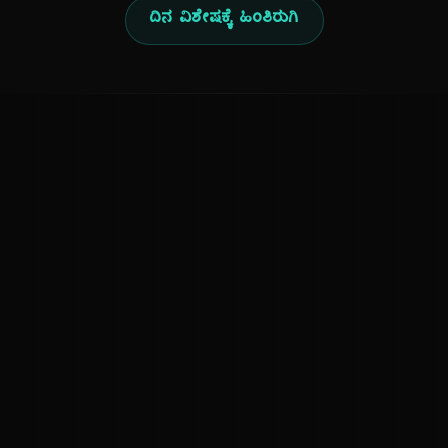
ದಿನ ವಿಶೇಷಕ್ಕೆ ಹಿಂತಿರುಗಿ
ಕನ್ನಡ ನುಡಿ
ಕನ್ನಡ ಭಾಷೆ, ಸಂಸ್ಕೃತಿ ಮತ್ತು ಸಾಮಾನ್ಯ ಜ್ಞಾನದ ಡಿಜಿಟಲ್ ಆರ್ಕೈವ್