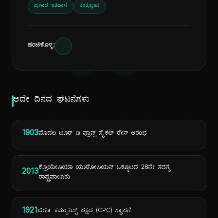
ದಿ
ಪ್ರಸಾರ ಇತಿಹಾಸ
ತಂತ್ರಜ್ಞಾನ
ಹಂಚಿಕೊಳ್ಳಿ:
ಅದೇ ದಿನದ ಘಟನೆಗಳು
1903
ಮೊದಲ ಟೂರ್ ಡಿ ಫ್ರಾನ್ಸ್ ಸೈಕಲ್ ರೇಸ್ ಆರಂಭ
ಕ್ರೊಯೇಷಿಯಾ ಯುರೋಪಿಯನ್ ಒಕ್ಕೂಟದ 28ನೇ ಸದಸ್ಯ
2013
ರಾಷ್ಟ್ರವಾಯಿತು
1921
ಚೀನೀ ಕಮ್ಯುನಿಸ್ಟ್ ಪಕ್ಷದ (CPC) ಸ್ಥಾಪನೆ