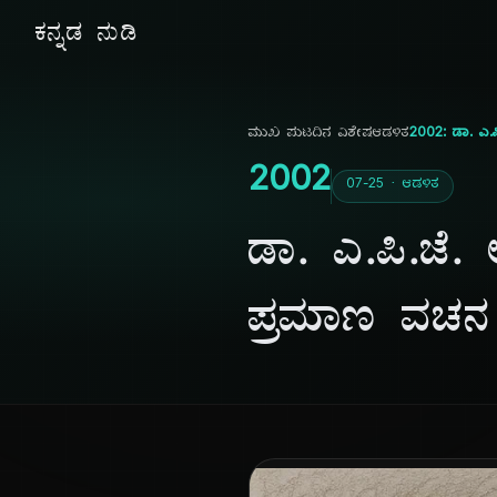
ಕನ್ನಡ ನುಡಿ
ಮುಖ ಪುಟ
ದಿನ ವಿಶೇಷ
ಆಡಳಿತ
2002: ಡಾ. ಎ.ಪ
2002
07-25 · ಆಡಳಿತ
ಡಾ. ಎ.ಪಿ.ಜೆ.
ಪ್ರಮಾಣ ವಚನ