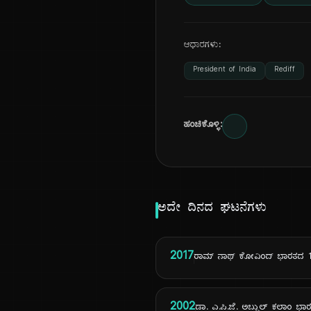
ಆಧಾರಗಳು:
President of India
Rediff
ಹಂಚಿಕೊಳ್ಳಿ:
ಅದೇ ದಿನದ ಘಟನೆಗಳು
2017
ರಾಮ್ ನಾಥ್ ಕೋವಿಂದ್ ಭಾರತದ 14
2002
ಡಾ. ಎ.ಪಿ.ಜೆ. ಅಬ್ದುಲ್ ಕಲಾಂ ಭಾ