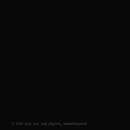
ಕನ್ನಡ ಭಾಷೆ, ಸಂಸ್ಕೃತಿ ಮತ್ತು ಸಾಮಾನ್ಯ ಜ್ಞಾನದ ಡಿಜಿಟಲ್ ಆರ್ಕೈವ್
ಜ್ಞಾನಕೋಶ
ಚಿತ್ರ ಸೌರಭ
ಪ್ರಚಲಿತ ಲೇಖನಗಳು
ಆಟಗಳು
ಗೀತ ವಿಹಾರ
ಜ್ಞಾನಪೀಠ
ದಿನ ವಿಶೇಷ
ಪರಿಕರಗಳು
© 2026 ಕನ್ನಡ ನುಡಿ. ಎಲ್ಲಾ ಹಕ್ಕುಗಳನ್ನು ಕಾಪಾಡಿಕೊಳ್ಳಲಾಗಿದೆ.