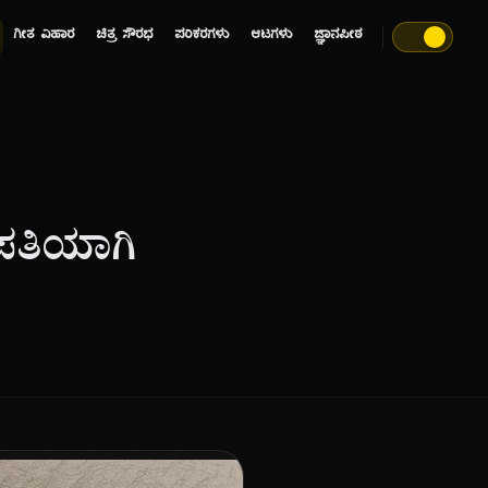
ಗೀತ ವಿಹಾರ
ಚಿತ್ರ ಸೌರಭ
ಪರಿಕರಗಳು
ಆಟಗಳು
ಜ್ಞಾನಪೀಠ
ರಪತಿಯಾಗಿ