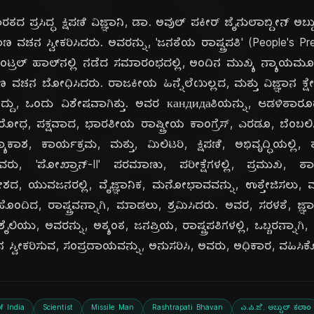
ದಿ
ತದ ಪ್ರಸಿದ್ಧ ಕ್ಷಿಪಣಿ ವಿಜ್ಞಾನಿ, ಡಾ. ಅವುಲ್ ಪಕೀರ್ ಜೈನುಲಾಬ್ದೀನ್ 
ಾಣ ವಚನ ಸ್ವೀಕರಿಸಿದರು. ಅವರನ್ನು, 'ಜನತೆಯ ರಾಷ್ಟ್ರಪತಿ' (People's Pr
 ಸೆಂಟ್ರಲ್ ಹಾಲ್‌ನಲ್ಲಿ ನಡೆದ ಸಮಾರಂಭದಲ್ಲಿ, ಅಂದಿನ ಮುಖ್ಯ ನ್ಯಾಯಮೂರ
ಚನ ಬೋಧಿಸಿದರು. ರಾಜಕೀಯ ಹಿನ್ನೆಲೆಯಿಲ್ಲದ, ಮತ್ತು ವಿಜ್ಞಾನ ಕ್ಷೇತ್ರ
ಾಗಿದ್ದು, ಒಂದು ವಿಶೇಷವಾಗಿತ್ತು. ಅವರ кандидаತಿಯನ್ನು, ಆಡಳಿತ
 ವಿರೋಧ, ಪಕ್ಷವಾದ, ಭಾರತೀಯ ರಾಷ್ಟ್ರೀಯ ಕಾಂಗ್ರೆಸ್, ಎರಡೂ, ಬೆಂಬಲ
ಶ, ಕಾರ್ಯಕ್ರಮ, ಮತ್ತು, ಮಿಲಿಟರಿ, ಕ್ಷಿಪಣಿ, ಅಭಿವೃದ್ಧಿಯಲ್ಲಿ, ತಮ
ರು, 'ಪೋಖ್ರಾನ್-II' ಪರಮಾಣು, ಪರೀಕ್ಷೆಗಳಲ್ಲಿ, ಪ್ರಮುಖ, ತಾಂತ್
ದೇಶದ, ಯುವಜನರಲ್ಲಿ, ವೈಜ್ಞಾನಿಕ, ಮನೋಭಾವವನ್ನು, ಉತ್ತೇಜಿಸಲು, ಮ
, ಹೊಂದಿದ, ರಾಷ್ಟ್ರವನ್ನಾಗಿ, ಮಾಡಲು, ಶ್ರಮಿಸಿದರು. ಅವರ, ಸರಳತೆ, ಜ್
ಿಯು, ಅವರನ್ನು, ಅತ್ಯಂತ, ಜನಪ್ರಿಯ, ರಾಷ್ಟ್ರಪತಿಗಳಲ್ಲಿ, ಒಬ್ಬರನ್ನಾಗ
ಚನ ಸ್ವೀಕರಿಸುವ, ಸಂಪ್ರದಾಯವನ್ನು, ಅನುಸರಿಸಿ, ಅವರು, ಅಧಿಕಾರ, ವಹಿಸಿ
f India
Scientist
Missile Man
Rashtrapati Bhavan
ಎ.ಪಿ.ಜೆ. ಅಬ್ದುಲ್ ಕಲಾಂ