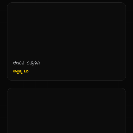
ಲೇಖನ ಚಿಹ್ನೆಗಳು
ಮತ್ತಷ್ಟು ಓದಿ