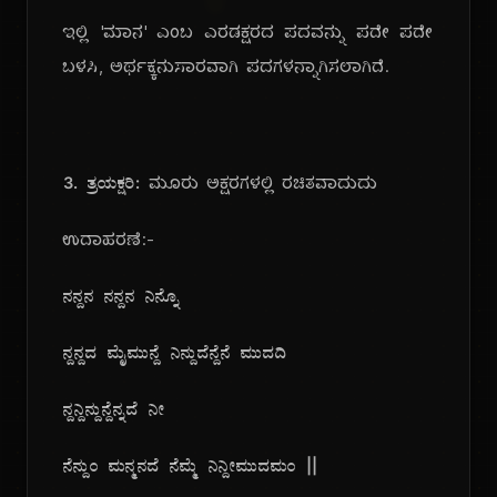
ಇಲ್ಲಿ 'ಮಾನ' ಎಂಬ ಎರಡಕ್ಷರದ ಪದವನ್ನು ಪದೇ ಪದೇ
ಬಳಸಿ, ಅರ್ಥಕ್ಕನುಸಾರವಾಗಿ ಪದಗಳನ್ನಾಗಿಸಲಾಗಿದೆ.
3. ತ್ರಯಕ್ಷರಿ:
ಮೂರು ಅಕ್ಷರಗಳಲ್ಲಿ ರಚಿತವಾದುದು
ಉದಾಹರಣೆ:-
ನನ್ದನ ನನ್ದನ ನಿನ್ನೊ
ನ್ದನ್ದದ ಮೈಮುನ್ದೆ ನಿನ್ದುದೆನ್ದೆನೆ ಮುದದಿ
ನ್ದನ್ದಿನ್ದುನ್ದೆನ್ನದೆ ನೀ
ನೆನ್ದುಂ ಮನ್ಮನದೆ ನೆಮ್ಮೆ ನಿನ್ದೀಮುದಮಂ ||