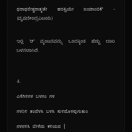
ಧರಾಧರೇಶ್ವರಾತ್ಮಜೇ ಹರಪ್ರಿಯೇ ಜಯಾಂಬಿಕೆ"
-
(ವೃಷಬೇಂದ್ರವಿಜಯ)
ಇಲ್ಲಿ 'ರ್' ವ್ಯಂಜನವನ್ನು ಒಂದಕ್ಕಿಂತ ಹೆಚ್ಚು ಬಾರಿ
ಬಳಸಲಾಗಿದೆ.
4.
ಎಳೆಗಿಳಿಗಳ ಬಳಗಂ ಗಳ
ಗಳನಿಳಿ ತಂದೆಳಸಿ ಬಳಸಿ ಸುಳಿದೊಳವುಗುತುಂ
ನಳನಳಿಸಿ ಬೇಳೆದು ಕಳಿಯದ |