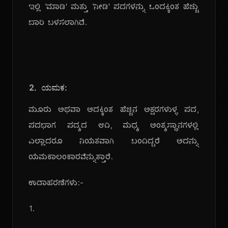
ಇಲ್ಲಿ 'ಮಾಡಿ' ಮತ್ತು 'ನೀಡಿ' ಪದಗಳನ್ನು ಒಂದಕ್ಕಿಂತ ಹೆಚ್ಚು
ಬಾರಿ ಬಳಸಲಾಗಿದೆ.
2. ಯಮಕ:
ಮೂರು ಅಥವಾ ಅದಕ್ಕಿಂತ ಹೆಚ್ಚಿನ ಅಕ್ಷರಗಳುಳ್ಳ ಪದ,
ಪದಭಾಗ ಪದ್ಯದ ಆದಿ, ಮಧ್ಯ ಅಂತ್ಯಸ್ಥಾನಗಳಲ್ಲಿ
ಎಲ್ಲಾದರೂ ನಿಯತವಾಗಿ ಬಂದಿದ್ದರೆ ಅದನ್ನು
ಯಮಕಾಲಂಕಾರವೆನ್ನುತ್ತಾರೆ.
ಉದಾಹರಣೆಗಳು:-
1.