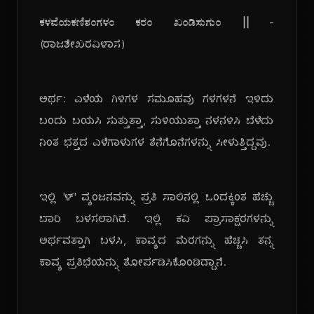
ಕಳವೆಯಕಣಿಶಂಗಳಂ ಕರಂ ಖಂಡಿಸುಗುಂ ||
-
(ರಾಜಶೇಖರವಿಳಾಸ)
ಅರ್ಥ: ಎಳೆಯ ಗಿಳಿಗಳ ಸಮೂಹವು ಗಳಗಳನೆ ಇಳಿದು
ಬಂದು ಬಯಸಿ ಸುತ್ತುತ್ತಾ, ಸುಳಿಯುತ್ತಾ ನಳನಳಿಸಿ ಬೆಳೆದು
ನಿಂತ ಭತ್ತದ ಎಳೆಗಾಳುಗಳ ತೆನೆಗೊನೆಗಳನ್ನು ಸೀಳುತ್ತಿದ್ದವು.
ಇಲ್ಲಿ 'ಳ್' ವ್ಯಂಜನವನ್ನು ಪ್ರತಿ ಸಾಲಿನಲ್ಲಿ ಒಂದಕ್ಕಿಂತ ಹೆಚ್ಚು
ಬಾರಿ ಬಳಸಲಾಗಿದೆ. ಇಲ್ಲಿ ಕವಿ ಪ್ರಾಸಾಕ್ಷರಗಳನ್ನು
ಅರ್ಥವತ್ತಾಗಿ ಬಳಸಿ, ಕಾವ್ಯದ ಮೆರಗನ್ನು ಹೆಚ್ಚಿಸಿ ತನ್ನ
ಕಾವ್ಯ ಪ್ರತಿಭೆಯನ್ನು ತೋರ್ಪಡಿಸಿಕೊಂಡಿದ್ದಾನೆ.