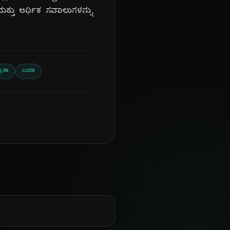
್ತು ಆರ್ಥಿಕ ಸವಾಲುಗಳನ್ನು
್ರಿಕಾ
ಜುಬಾ