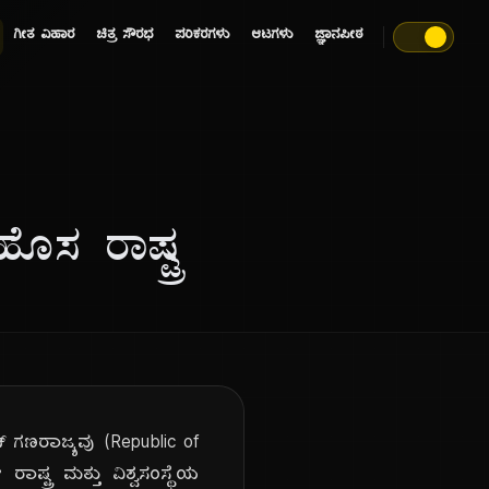
ಗೀತ ವಿಹಾರ
ಚಿತ್ರ ಸೌರಭ
ಪರಿಕರಗಳು
ಆಟಗಳು
ಜ್ಞಾನಪೀಠ
ೊಸ ರಾಷ್ಟ್ರ
್ ಗಣರಾಜ್ಯವು (Republic of
ಾಷ್ಟ್ರ ಮತ್ತು ವಿಶ್ವಸಂಸ್ಥೆಯ