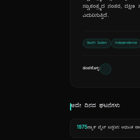
ಸ್ವಾತಂತ್ರ್ಯದ ನಂತರ, ದಕ
ಎದುರಿಸುತ್ತಿದೆ.
South Sudan
Independence
ಹಂಚಿಕೊಳ್ಳಿ:
ಅದೇ ದಿನದ ಘಟನೆಗಳು
1975
ಜ್ಯಾಕ್ ವೈಟ್ ಜನ್ಮದಿನ: ಆಧುನಿಕ ರಾಕ