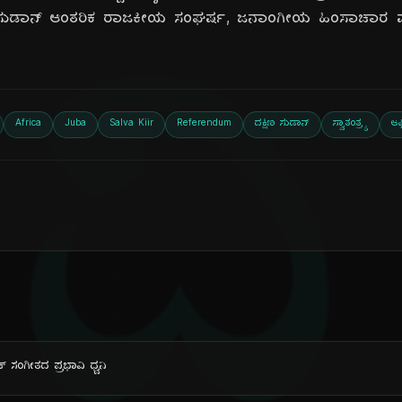
್ಷಿಣ ಸುಡಾನ್ ಆಂತರಿಕ ರಾಜಕೀಯ ಸಂಘರ್ಷ, ಜನಾಂಗೀಯ ಹಿಂಸಾಚಾರ ಮತ
ದಿ
Africa
Juba
Salva Kiir
Referendum
ದಕ್ಷಿಣ ಸುಡಾನ್
ಸ್ವಾತಂತ್ರ್ಯ
ಆಫ
್ ಸಂಗೀತದ ಪ್ರಭಾವಿ ಧ್ವನಿ