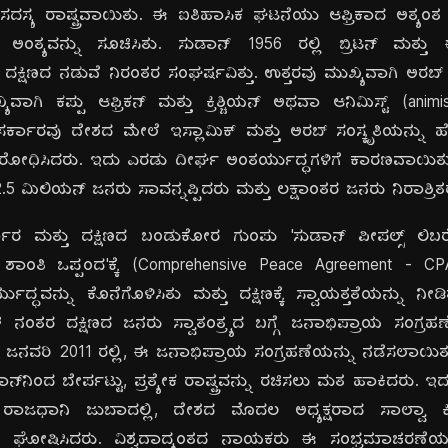
ಸದಸ್ಯ ರಾಷ್ಟ್ರವಾಯಿತು. ಈ ಐತಿಹಾಸಿಕ ಘಟನೆಯು ಆಫ್ರಿಕಾದ ಅತ್ಯಂತ ದ
ಂತ್ಯವನ್ನು ಸೂಚಿಸಿತು. ಸುಡಾನ್ 1956 ರಲ್ಲಿ ಬ್ರಿಟನ್ ಮತ್ತು ಈಜಿಪ್
 ದಕ್ಷಿಣದ ನಡುವೆ ನಿರಂತರ ಸಂಘರ್ಷವಿತ್ತು. ಉತ್ತರವು ಮುಖ್ಯವಾಗಿ ಅರಬ್ ಮತ
್ಯವಾಗಿ ಕಪ್ಪು ಆಫ್ರಿಕನ್ ಮತ್ತು ಕ್ರಿಶ್ಚಿಯನ್ ಅಥವಾ ಆನಿಮಿಸ್ಟ್ (anim
ರ ಸರ್ಕಾರವು ದೇಶದ ಮೇಲೆ ಇಸ್ಲಾಮಿಕ್ ಮತ್ತು ಅರಬ್ ಸಂಸ್ಕೃತಿಯನ್ನು ಹೇ
 ವಿರೋಧಿಸಿದರು. ಇದು ಎರಡು ದೀರ್ಘ ಅಂತರ್ಯುದ್ಧಗಳಿಗೆ ಕಾರಣವಾಯಿತು
.5 ಮಿಲಿಯನ್ ಜನರು ಸಾವನ್ನಪ್ಪಿದರು ಮತ್ತು ಲಕ್ಷಾಂತರ ಜನರು ನಿರಾಶ್ರಿ
್ಕಾರ ಮತ್ತು ದಕ್ಷಿಣದ ಬಂಡುಕೋರ ಗುಂಪು 'ಸುಡಾನ್ ಪೀಪಲ್ಸ್ ಲಿಬರ
 ಶಾಂತಿ ಒಪ್ಪಂದ'ಕ್ಕೆ (Comprehensive Peace Agreement -
ದ್ಧವನ್ನು ಕೊನೆಗೊಳಿಸಿತು ಮತ್ತು ದಕ್ಷಿಣಕ್ಕೆ ಸ್ವಾಯತ್ತತೆಯನ್ನು ನ
ನಂತರ ದಕ್ಷಿಣದ ಜನರು ಸ್ವಾತಂತ್ರ್ಯದ ಬಗ್ಗೆ ಜನಾಭಿಪ್ರಾಯ ಸಂಗ್ರಹ
ವರಿ 2011 ರಲ್ಲಿ, ಈ ಜನಾಭಿಪ್ರಾಯ ಸಂಗ್ರಹಣೆಯನ್ನು ನಡೆಸಲಾಯಿತು. ಇ
ನಿಂದ ಬೇರ್ಪಟ್ಟು, ಪ್ರತ್ಯೇಕ ರಾಷ್ಟ್ರವನ್ನು ರಚಿಸಲು ಮತ ಹಾಕಿದರು. 
‌ನ ರಾಜಧಾನಿ ಜುಬಾದಲ್ಲಿ, ದೇಶದ ಮೊದಲ ಅಧ್ಯಕ್ಷರಾದ ಸಾಲ್ವಾ
ತವಾಗಿ ಘೋಷಿಸಿದರು. ವಿಶ್ವದಾದ್ಯಂತದ ನಾಯಕರು ಈ ಸಂಭ್ರಮಾಚರಣೆಯಲ್