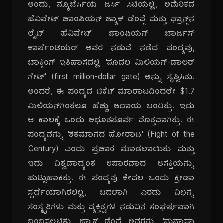
ಅಂದು, ನ್ಯೂಜೆರ್ಸಿಯ ಜರ್ಸಿ ಸಿಟಿಯಲ್ಲಿ, ಅಮೆರಿಕದ
ಹೆವಿವೇಟ್ ಚಾಂಪಿಯನ್ ಜ್ಯಾಕ್ ಡೆಂಪ್ಸೆ ಮತ್ತು ಫ್ರಾನ್ಸ್‌ನ
ಲೈಟ್ ಹೆವಿವೇಟ್ ಚಾಂಪಿಯನ್ ಜಾರ್ಜಸ್
ಕಾರ್ಪೆಂಟಿಯರ್ ಅವರ ನಡುವೆ ನಡೆದ ಪಂದ್ಯವು,
ಬಾಕ್ಸಿಂಗ್ ಇತಿಹಾಸದಲ್ಲಿ 'ಮೊದಲ ಮಿಲಿಯನ್-ಡಾಲರ್
ಗೇಟ್' (first million-dollar gate) ಅನ್ನು ಸೃಷ್ಟಿಸಿತು.
ಅಂದರೆ, ಈ ಪಂದ್ಯದ ಟಿಕೆಟ್ ಮಾರಾಟದಿಂದಲೇ $1.7
ಮಿಲಿಯನ್‌ಗಿಂತಲೂ ಹೆಚ್ಚು ಆದಾಯ ಬಂದಿತ್ತು. ಇದು
ಆ ಕಾಲಕ್ಕೆ ಒಂದು ಅಭೂತಪೂರ್ವ ಮೊತ್ತವಾಗಿತ್ತು. ಈ
ಪಂದ್ಯವನ್ನು 'ಶತಮಾನದ ಹೋರಾಟ' (Fight of the
Century) ಎಂದು ಪ್ರಚಾರ ಮಾಡಲಾಯಿತು ಮತ್ತು
ಇದು ವಿಶ್ವದಾದ್ಯಂತ ಅಪಾರವಾದ ಆಸಕ್ತಿಯನ್ನು
ಹುಟ್ಟುಹಾಕಿತ್ತು. ಈ ಪಂದ್ಯವು ಕೇವಲ ಒಂದು ಕ್ರೀಡಾ
ಸ್ಪರ್ಧೆಯಾಗಿರಲಿಲ್ಲ, ಬದಲಾಗಿ ಎರಡು ವಿಭಿನ್ನ
ಸಂಸ್ಕೃತಿಗಳು ಮತ್ತು ವ್ಯಕ್ತಿತ್ವಗಳ ನಡುವಿನ ಸಂಘರ್ಷವಾಗಿ
ಬಿಂಬಿಸಲ್ಪಟ್ಟಿತ್ತು. ಜ್ಯಾಕ್ ಡೆಂಪ್ಸೆ ಅವರನ್ನು 'ಮನಾಸ್ಸಾ