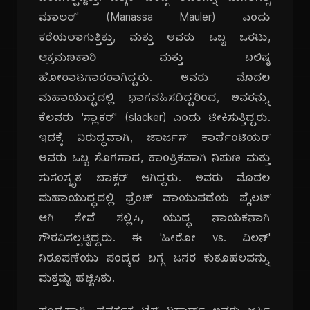
ಮಾಲರ್' (Manassa Mauler) ಎಂದು
ಕರೆಯಲಾಗುತ್ತಿತ್ತು, ಮತ್ತು ಅವರು ಒಬ್ಬ ಒರಟು,
ಆಕ್ರಮಣಕಾರಿ ಮತ್ತು ಬಲಿಷ್ಠ
ಹೋರಾಟಗಾರರಾಗಿದ್ದರು. ಅವರು ಮೊದಲ
ಮಹಾಯುದ್ಧದಲ್ಲಿ ಭಾಗವಹಿಸದಿದ್ದರಿಂದ, ಅವರನ್ನು
ಕೆಲವರು 'ಸ್ಲಾಕರ್' (slacker) ಎಂದು ಟೀಕಿಸುತ್ತಿದ್ದರು.
ಇದಕ್ಕೆ ವಿರುದ್ಧವಾಗಿ, ಜಾರ್ಜಸ್ ಕಾರ್ಪೆಂಟಿಯರ್
ಅವರು ಒಬ್ಬ ಸೊಗಸಾದ, ತಾಂತ್ರಿಕವಾಗಿ ನಿಪುಣ ಮತ್ತು
ಸುಸಂಸ್ಕೃತ ಬಾಕ್ಸರ್ ಆಗಿದ್ದರು. ಅವರು ಮೊದಲ
ಮಹಾಯುದ್ಧದಲ್ಲಿ ಫ್ರೆಂಚ್ ವಾಯುಪಡೆಯ ಪೈಲಟ್
ಆಗಿ ಸೇವೆ ಸಲ್ಲಿಸಿ, ಯುದ್ಧ ನಾಯಕನಾಗಿ
ಗೌರವಿಸಲ್ಪಟ್ಟಿದ್ದರು. ಈ 'ಹೀರೋ vs. ವಿಲನ್'
ನಿರೂಪಣೆಯು ಪಂದ್ಯದ ಬಗ್ಗೆ ಜನರ ಕುತೂಹಲವನ್ನು
ಮತ್ತಷ್ಟು ಹೆಚ್ಚಿಸಿತು.