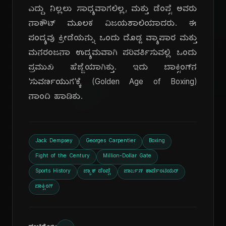
ಎದ್ದು ನಿಲ್ಲಲು ಸಾಧ್ಯವಾಗಲಿಲ್ಲ, ಮತ್ತು ಡೆಂಪ್ಸೆ ಅವರು
ನಾಕೌಟ್ ಮೂಲಕ ವಿಜಯಶಾಲಿಯಾದರು. ಈ
ಪಂದ್ಯವು ಕ್ರೀಡೆಯನ್ನು ಒಂದು ದೊಡ್ಡ ವ್ಯಾಪಾರ ಮತ್ತು
ಮನರಂಜನಾ ಉದ್ಯಮವಾಗಿ ಪರಿವರ್ತಿಸುವಲ್ಲಿ ಒಂದು
ದಿ
ಪ್ರಮುಖ ಹೆಜ್ಜೆಯಾಗಿತ್ತು. ಇದು ಬಾಕ್ಸಿಂಗ್‌ನ
'ಸುವರ್ಣಯುಗ'ಕ್ಕೆ (Golden Age of Boxing)
ನಾಂದಿ ಹಾಡಿತು.
Jack Dempsey
Georges Carpentier
Boxing
Fight of the Century
Million-Dollar Gate
Sports History
ಜ್ಯಾಕ್ ಡೆಂಪ್ಸೆ
ಜಾರ್ಜಸ್ ಕಾರ್ಪೆಂಟಿಯರ್
ಬಾಕ್ಸಿಂಗ್