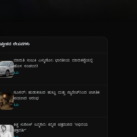
ಇತ್ತೀಚಿನ ಲೇಖನಗಳು
ಮಾರುತಿ ಸುಜುಕಿ ಎಸ್ಕುಡೋ: ಭಾರತೀಯ ಮಾರುಕಟ್ಟೆಯಲ್ಲಿ
ಹೊಸ ಸಂಚಲನ!
ಓದಿ
ಗೂಗಲ್: ಹುಡುಕಾಟದ ಹುಟ್ಟು ಮತ್ತು ಗ್ಯಾರೇಜ್‌ನಿಂದ ಜಾಗತಿಕ
ಪಯಣದ ಆರಂಭ
ಓದಿ
ಕಿಚ್ಚ ಸುದೀಪ್ ಜನ್ಮದಿನ: ಕನ್ನಡ ಚಿತ್ರರಂಗದ 'ಅಭಿನಯ
ಚಕ್ರವರ್ತಿ'