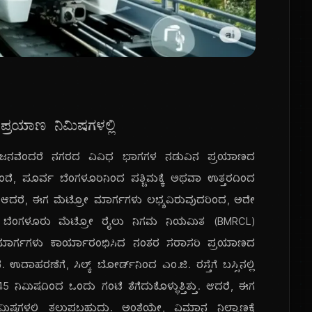
ರಯಾಣ ನಿಮಿಷಗಳಲ್ಲಿ
ಯೋಜನವೆಂದರೆ ನಗರದ ವಿವಿಧ ಭಾಗಗಳ ನಡುವಿನ ಪ್ರಯಾಣದ
 ಪೂರ್ವ ಬೆಂಗಳೂರಿನಿಂದ ಪಶ್ಚಿಮಕ್ಕೆ ಅಥವಾ ಉತ್ತರದಿಂದ
್ದವು. ಆದರೆ, ಈಗ ಮೆಟ್ರೋ ಮಾರ್ಗಗಳು ಲಭ್ಯವಿರುವುದರಿಂದ, ಅದೇ
ದು. ಬೆಂಗಳೂರು ಮೆಟ್ರೋ ರೈಲು ನಿಗಮ ನಿಯಮಿತ (BMRCL)
 ಮಾರ್ಗಗಳು ಕಾರ್ಯಾರಂಭಿಸಿದ ನಂತರ ಸರಾಸರಿ ಪ್ರಯಾಣದ
ರಣೆಗೆ, ಸಿಲ್ಕ್ ಬೋರ್ಡ್‌ನಿಂದ ಎಂ.ಜಿ. ರಸ್ತೆಗೆ ಬಸ್ಸಿನಲ್ಲಿ
ನಿಮಿಷದಿಂದ ಒಂದು ಗಂಟೆ ತೆಗೆದುಕೊಳ್ಳುತ್ತಿತ್ತು. ಆದರೆ, ಈಗ
ಗಳಲ್ಲಿ ತಲುಪಬಹುದು. ಅಂತೆಯೇ, ವಿಮಾನ ನಿಲ್ದಾಣಕ್ಕೆ