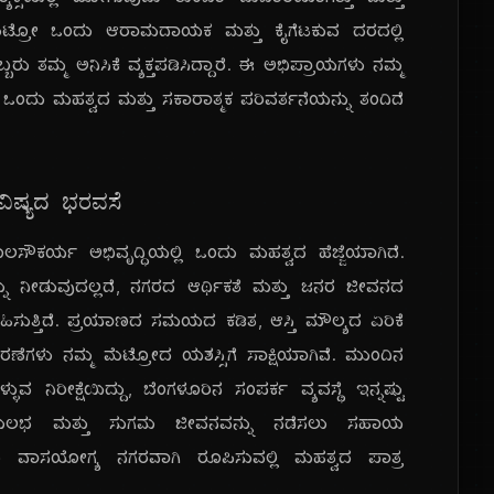
ೆ ಟ್ಯಾಕ್ಸಿಯಲ್ಲಿ ಹೋಗುವುದು ತುಂಬಾ ದುಬಾರಿಯಾಗಿತ್ತು ಮತ್ತು
 ಈಗ ಮೆಟ್ರೋ ಒಂದು ಆರಾಮದಾಯಕ ಮತ್ತು ಕೈಗೆಟಕುವ ದರದಲ್ಲಿ
ು ತಮ್ಮ ಅನಿಸಿಕೆ ವ್ಯಕ್ತಪಡಿಸಿದ್ದಾರೆ. ಈ ಅಭಿಪ್ರಾಯಗಳು ನಮ್ಮ
ಒಂದು ಮಹತ್ವದ ಮತ್ತು ಸಕಾರಾತ್ಮಕ ಪರಿವರ್ತನೆಯನ್ನು ತಂದಿದೆ
ಭವಿಷ್ಯದ ಭರವಸೆ
ಸೌಕರ್ಯ ಅಭಿವೃದ್ಧಿಯಲ್ಲಿ ಒಂದು ಮಹತ್ವದ ಹೆಜ್ಜೆಯಾಗಿದೆ.
ು ನೀಡುವುದಲ್ಲದೆ, ನಗರದ ಆರ್ಥಿಕತೆ ಮತ್ತು ಜನರ ಜೀವನದ
ವಹಿಸುತ್ತಿದೆ. ಪ್ರಯಾಣದ ಸಮಯದ ಕಡಿತ, ಆಸ್ತಿ ಮೌಲ್ಯದ ಏರಿಕೆ
ರಣೆಗಳು ನಮ್ಮ ಮೆಟ್ರೋದ ಯಶಸ್ಸಿಗೆ ಸಾಕ್ಷಿಯಾಗಿವೆ. ಮುಂದಿನ
ಳುವ ನಿರೀಕ್ಷೆಯಿದ್ದು, ಬೆಂಗಳೂರಿನ ಸಂಪರ್ಕ ವ್ಯವಸ್ಥೆ ಇನ್ನಷ್ಟು
ೆ ಸುಲಭ ಮತ್ತು ಸುಗಮ ಜೀವನವನ್ನು ನಡೆಸಲು ಸಹಾಯ
ಮ ವಾಸಯೋಗ್ಯ ನಗರವಾಗಿ ರೂಪಿಸುವಲ್ಲಿ ಮಹತ್ವದ ಪಾತ್ರ