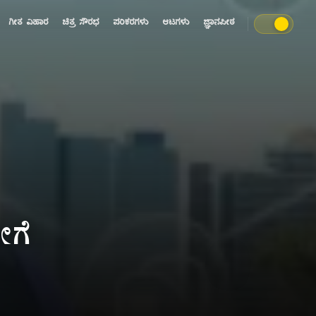
ಗೀತ ವಿಹಾರ
ಚಿತ್ರ ಸೌರಭ
ಪರಿಕರಗಳು
ಆಟಗಳು
ಜ್ಞಾನಪೀಠ
ೇಗೆ