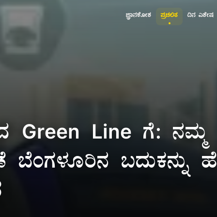
ಜ್ಞಾನಕೋಶ
ಪ್ರಚಲಿತ
ದಿನ ವಿಶೇಷ
ದ Green Line ಗೆ: ನಮ್ಮ
ಣೆ ಬೆಂಗಳೂರಿನ ಬದುಕನ್ನು ಹ
ೆ