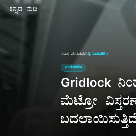
ಕನ್ನಡ ನುಡಿ
ಮುಖ ಪುಟ
ಪ್ರಚಲಿತ
prachalitha
prachalitha
Gridlock ನಿಂ
ಮೆಟ್ರೋ ವಿಸ್ತರ
ಬದಲಾಯಿಸುತ್ತಿದ