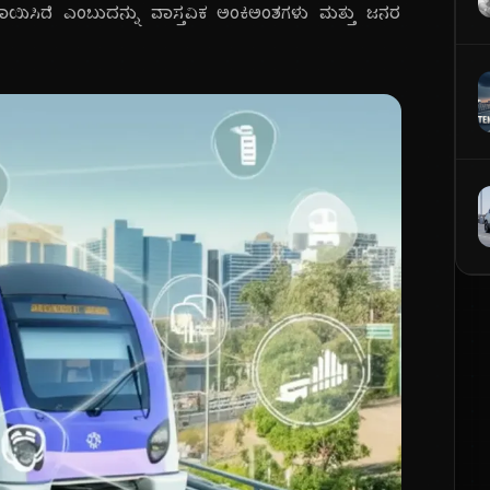
ಾಯಿಸಿದೆ ಎಂಬುದನ್ನು ವಾಸ್ತವಿಕ ಅಂಕಿಅಂಶಗಳು ಮತ್ತು ಜನರ